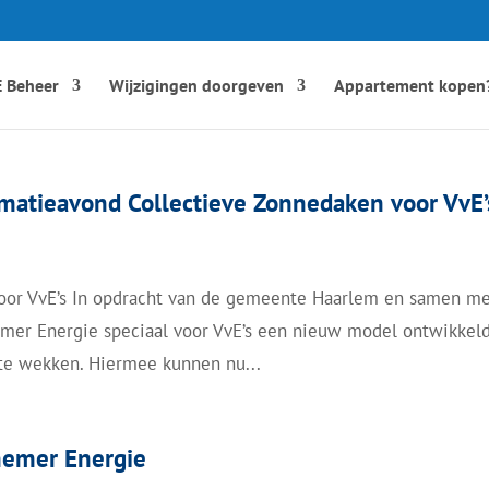
 Beheer
Wijzigingen doorgeven
Appartement kopen
matieavond Collectieve Zonnedaken voor VvE’
voor VvE’s In opdracht van de gemeente Haarlem en samen m
emer Energie speciaal voor VvE’s een nieuw model ontwikkel
te wekken. Hiermee kunnen nu...
nemer Energie