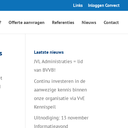
Links
Inloggen Convect
?
Offerte aanvragen
Referenties
Nieuws
Contact
s
Laatste nieuws
JVL Administraties = lid
van BVVB!
et
Continu investeren in de
d
aanwezige kennis binnen
onze organisatie via VvE
Kennispeil
Uitnodiging: 13 november
Informatieavond