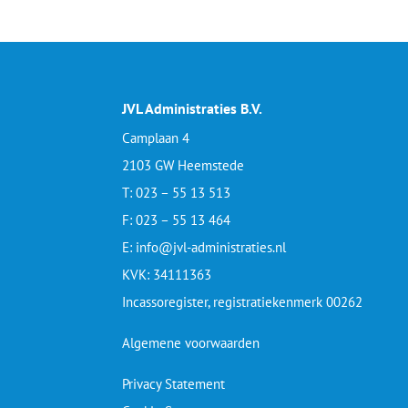
JVL Administraties B.V.
Camplaan 4
2103 GW Heemstede
T: 023 – 55 13 513
F: 023 – 55 13 464
E: info@jvl-administraties.nl
KVK: 34111363
Incassoregister, registratiekenmerk 00262
Algemene voorwaarden
Privacy Statement