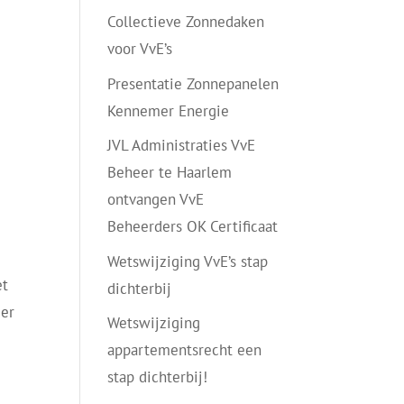
Collectieve Zonnedaken
voor VvE’s
Presentatie Zonnepanelen
Kennemer Energie
JVL Administraties VvE
Beheer te Haarlem
ontvangen VvE
Beheerders OK Certificaat
Wetswijziging VvE’s stap
et
dichterbij
eer
Wetswijziging
appartementsrecht een
stap dichterbij!