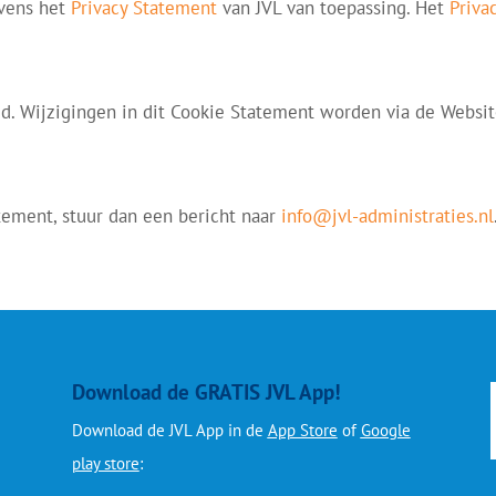
evens het
Privacy Statement
van JVL van toepassing. Het
Priva
d. Wijzigingen in dit Cookie Statement worden via de Websi
atement, stuur dan een bericht naar
info@jvl-administraties.nl
Download de GRATIS JVL App!
Download de JVL App in de
App Store
of
Google
play store
: