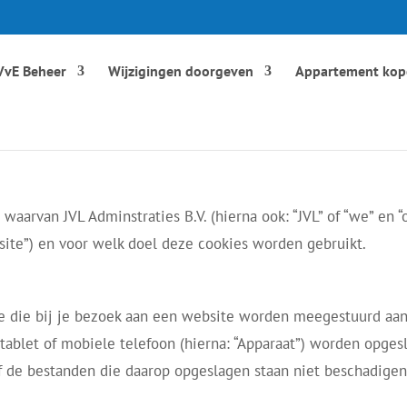
VvE Beheer
Wijzigingen doorgeven
Appartement kop
waarvan JVL Adminstraties B.V. (hierna ook: “JVL” of “we” en 
bsite”) en voor welk doel deze cookies worden gebruikt.
atie die bij je bezoek aan een website worden meegestuurd a
 tablet of mobiele telefoon (hierna: “Apparaat”) worden opges
f de bestanden die daarop opgeslagen staan niet beschadigen