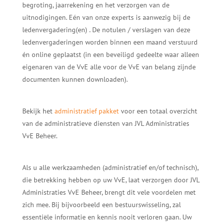
begroting, jaarrekening en het verzorgen van de
uitnodigingen. Eén van onze experts is aanwezig bij de
ledenvergadering(en) . De notulen / verslagen van deze
ledenvergaderingen worden binnen een maand verstuurd
én online geplaatst (in een beveiligd gedeelte waar alleen
eigenaren van de VvE alle voor de VvE van belang zijnde
documenten kunnen downloaden).
Bekijk het
administratief pakket
voor een totaal overzicht
van de administratieve diensten van JVL Administraties
VvE Beheer.
Als u alle werkzaamheden (administratief en/of technisch),
die betrekking hebben op uw VvE, laat verzorgen door JVL
Administraties VvE Beheer, brengt dit vele voordelen met
zich mee. Bij bijvoorbeeld een bestuurswisseling, zal
essentiële informatie en kennis nooit verloren gaan. Uw