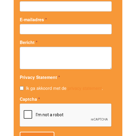
E-mailadres
*
Bericht
*
Privacy Statement
*
Ik ga akkoord met de
privacy statement
.
Captcha
*