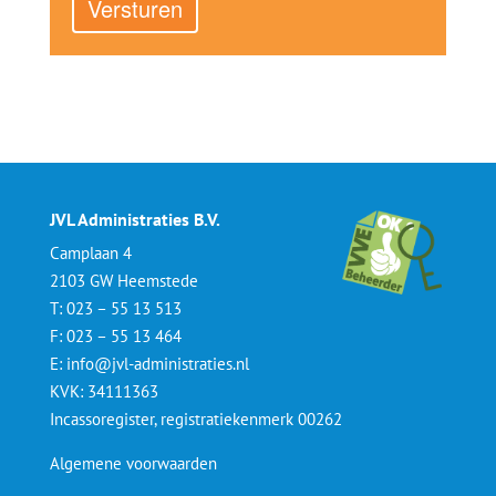
Versturen
JVL Administraties B.V.
Camplaan 4
2103 GW Heemstede
T: 023 – 55 13 513
F: 023 – 55 13 464
E: info@jvl-administraties.nl
KVK: 34111363
Incassoregister, registratiekenmerk 00262
Algemene voorwaarden