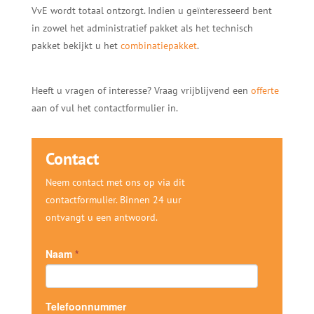
VvE wordt totaal ontzorgt. Indien u geïnteresseerd bent
in zowel het administratief pakket als het technisch
pakket bekijkt u het
combinatiepakket
.
Heeft u vragen of interesse? Vraag vrijblijvend een
offerte
aan of vul het contactformulier in.
Contact
Neem contact met ons op via dit
contactformulier. Binnen 24 uur
ontvangt u een antwoord.
Naam
*
Telefoonnummer